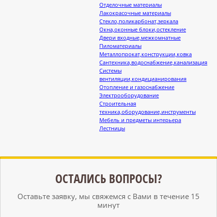
Отделочные материалы
Лакокрасочные материалы
Стекло,поликарбонат,зеркала
Окна,оконные блоки,остекление
Двери входные,межкомнатные
Пиломатериалы
Металлопрокат,конструкции,ковка
Сантехника,водоснабжение,канализация
Системы
вентиляции,кондицианирования
Отопление и газоснабжение
Электрооборудование
Строительная
техника,оборудование,инструменты
Мебель и предметы интерьера
Лестницы
ОСТАЛИСЬ ВОПРОСЫ?
Оставьте заявку, мы свяжемся с Вами в течение 15
минут