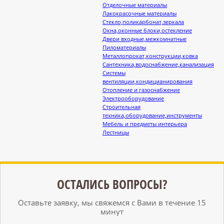
Отделочные материалы
Лакокрасочные материалы
Стекло,поликарбонат,зеркала
Окна,оконные блоки,остекление
Двери входные,межкомнатные
Пиломатериалы
Металлопрокат,конструкции,ковка
Сантехника,водоснабжение,канализация
Системы
вентиляции,кондицианирования
Отопление и газоснабжение
Электрооборудование
Строительная
техника,оборудование,инструменты
Мебель и предметы интерьера
Лестницы
ОСТАЛИСЬ ВОПРОСЫ?
Оставьте заявку, мы свяжемся с Вами в течение 15
минут